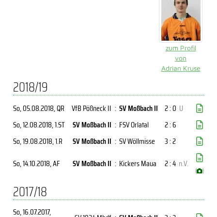
zum Profil
von
Adrian Kruse
2018/19
So, 05.08.2018
, QR
VfB Pößneck II
:
SV Moßbach II
2 : 0
U
So, 12.08.2018
, 1.ST
SV Moßbach II
:
FSV Orlatal
2 : 6
So, 19.08.2018
, 1.R
SV Moßbach II
:
SV Wöllmisse
3 : 2
So, 14.10.2018
, AF
SV Moßbach II
:
Kickers Maua
2 : 4
n.V.
(
)
2017/18
So, 16.07.2017
,