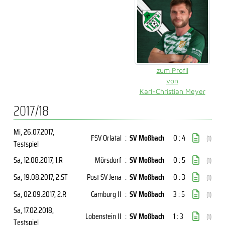
zum Profil
von
Karl-Christian Meyer
2017/18
Mi, 26.07.2017
,
FSV Orlatal
:
SV Moßbach
0 : 4
(1)
Testspiel
Sa, 12.08.2017
, 1.R
Mörsdorf
:
SV Moßbach
0 : 5
(1)
Sa, 19.08.2017
, 2.ST
Post SV Jena
:
SV Moßbach
0 : 3
(1)
Sa, 02.09.2017
, 2.R
Camburg II
:
SV Moßbach
3 : 5
(1)
Sa, 17.02.2018
,
Lobenstein II
:
SV Moßbach
1 : 3
(1)
Testspiel