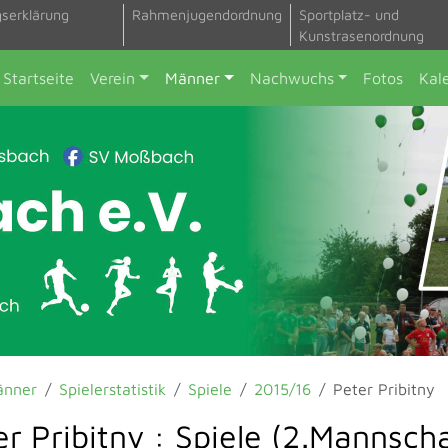
gserklärung
Rahmenjugendordnung
Sportplatz- und
Kunstrasenordnung
Startseite
Verein
Männer
Nachwuchs
Fotos
Kal
änner
Spielerstatistik
Spiele
2015/16
Peter Pribitny
r Pribitny : Spiele (2.Mannscha