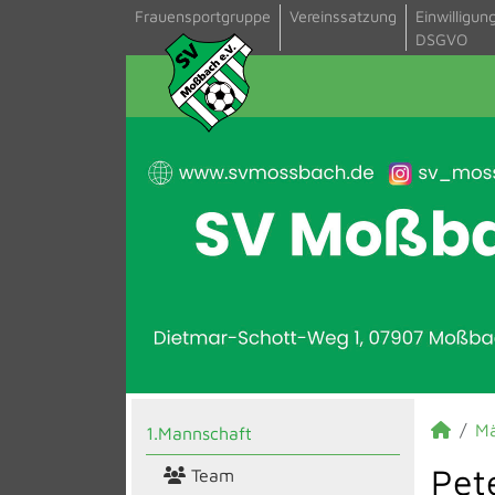
Frauensportgruppe
Vereinssatzung
Einwilligun
DSGVO
M
1.Mannschaft
Pete
Team