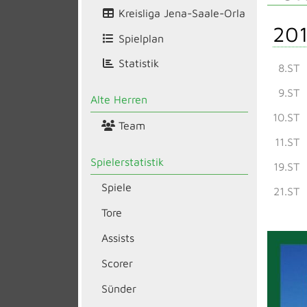
Kreisliga Jena-Saale-Orla
201
Spielplan
Statistik
8.ST
9.ST
Alte Herren
10.ST
Team
11.ST
Spielerstatistik
19.ST
Spiele
21.ST
Tore
Assists
Scorer
Sünder