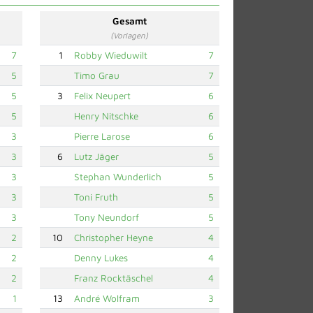
Gesamt
(Vorlagen)
7
1
Robby Wieduwilt
7
5
Timo Grau
7
5
3
Felix Neupert
6
5
Henry Nitschke
6
3
Pierre Larose
6
3
6
Lutz Jäger
5
3
Stephan Wunderlich
5
3
Toni Fruth
5
3
Tony Neundorf
5
2
10
Christopher Heyne
4
2
Denny Lukes
4
2
Franz Rocktäschel
4
1
13
André Wolfram
3