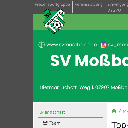
Frauensportgruppe
Vereinssatzung
Einwilligun
DSGVO
M
1.Mannschaft
Top
Team