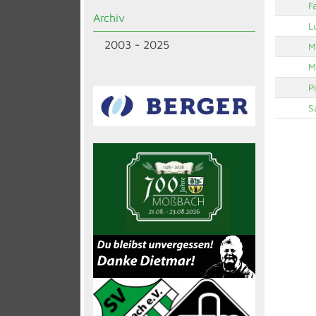
F
Archiv
L
2003 - 2025
M
M
P
S