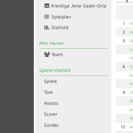
Kreisliga Jena-Saale-Orla
Spielplan
1
T
Statistik
2
H
3
F
Alte Herren
L
Team
S
6
C
Spielerstatistik
D
Spiele
F
Tore
9
C
F
Assists
K
Scorer
P
Sünder
13
A