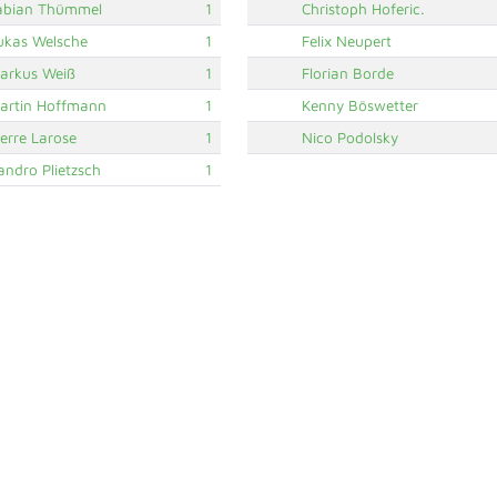
abian Thümmel
1
Christoph Hoferic.
ukas Welsche
1
Felix Neupert
arkus Weiß
1
Florian Borde
artin Hoffmann
1
Kenny Böswetter
ierre Larose
1
Nico Podolsky
andro Plietzsch
1