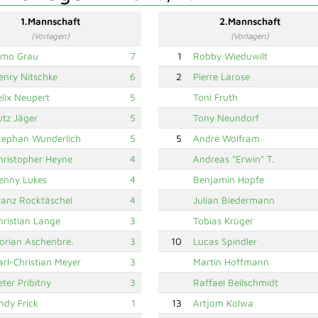
1.Mannschaft
2.Mannschaft
(Vorlagen)
(Vorlagen)
imo Grau
7
1
Robby Wieduwilt
enry Nitschke
6
2
Pierre Larose
elix Neupert
5
Toni Fruth
utz Jäger
5
Tony Neundorf
tephan Wunderlich
5
5
André Wolfram
hristopher Heyne
4
Andreas "Erwin" T.
enny Lukes
4
Benjamin Hopfe
ranz Rocktäschel
4
Julian Biedermann
hristian Lange
3
Tobias Krüger
lorian Aschenbre.
3
10
Lucas Spindler
arl-Christian Meyer
3
Martin Hoffmann
eter Pribitny
3
Raffael Beilschmidt
ndy Frick
1
13
Artjom Kolwa