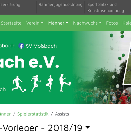
gserklärung
Rahmenjugendordnung
Sportplatz- und
Kunstrasenordnung
Startseite
Verein
Männer
Nachwuchs
Fotos
Kal
änner
Spielerstatistik
Assists
-Vorleger -
2018/19