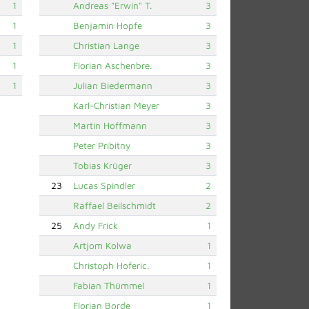
1
Andreas "Erwin" T.
3
1
Benjamin Hopfe
3
1
Christian Lange
3
1
Florian Aschenbre.
3
1
Julian Biedermann
3
Karl-Christian Meyer
3
Martin Hoffmann
3
Peter Pribitny
3
Tobias Krüger
3
23
Lucas Spindler
2
Raffael Beilschmidt
2
25
Andy Frick
1
Artjom Kolwa
1
Christoph Hoferic.
1
Fabian Thümmel
1
Florian Borde
1