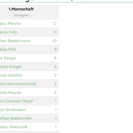
1.Mannschaft
(Vorlagen)
anz Pilhofer
12
rtin Fritz
11
ulian Biedermann
10
klas Fritz
9
ic Berger
6
obias Krüger
4
onas Schmitz
3
hris Hammerschmidt
2
clas Krause
2
rl-Christian Meyer
1
eon Broßmann
1
ffael Beilschmidt
1
obby Wieduwilt
1