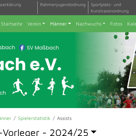
gserklärung
Rahmenjugendordnung
Sportplatz- und
Kunstrasenordnung
Startseite
Verein
Männer
Nachwuchs
Fotos
Kal
änner
Spielerstatistik
Assists
-Vorleger -
2024/25