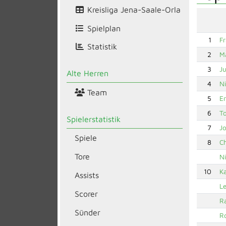
Kreisliga Jena-Saale-Orla
Spielplan
1
Fr
Statistik
2
Ma
3
J
Alte Herren
4
Ni
Team
5
Er
6
T
Spielerstatistik
7
J
Spiele
8
C
Tore
Ni
10
Ka
Assists
L
Scorer
Ra
Sünder
R