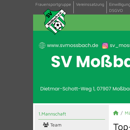
Frauensportgruppe
Vereinssatzung
Einwilligun
DSGVO
M
1.Mannschaft
Top
Team