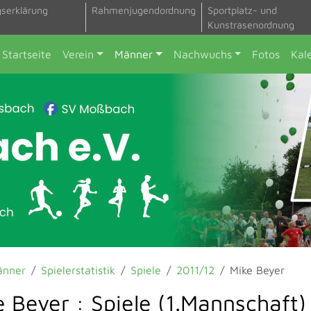
gserklärung
Rahmenjugendordnung
Sportplatz- und
Kunstrasenordnung
Startseite
Verein
Männer
Nachwuchs
Fotos
Kal
änner
Spielerstatistik
Spiele
2011/12
Mike Beyer
e Beyer : Spiele (1.Mannschaft)