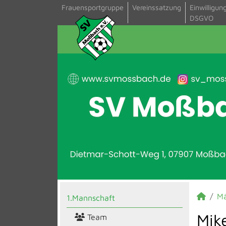
Frauensportgruppe
Vereinssatzung
Einwilligun
DSGVO
M
1.Mannschaft
Mik
Team