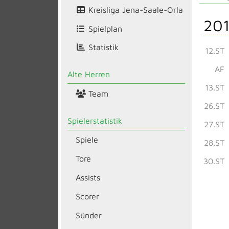
Kreisliga Jena-Saale-Orla
201
Spielplan
Statistik
12.ST
AF
Alte Herren
13.ST
Team
26.ST
Spielerstatistik
27.ST
Spiele
28.ST
Tore
30.ST
Assists
Scorer
Sünder