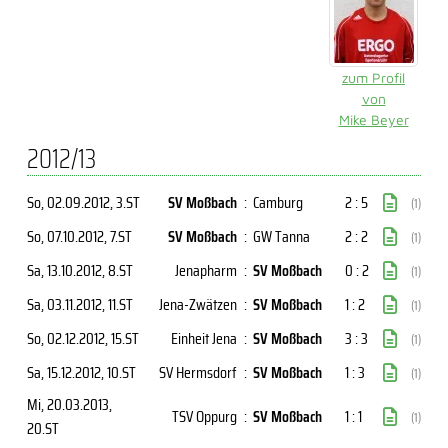
zum Profil
von
Mike Beyer
2012/13
So, 02.09.2012
, 3.ST
SV Moßbach
:
Camburg
2 : 5
(1)
So, 07.10.2012
, 7.ST
SV Moßbach
:
GW Tanna
2 : 2
(1)
Sa, 13.10.2012
, 8.ST
Jenapharm
:
SV Moßbach
0 : 2
(1)
Sa, 03.11.2012
, 11.ST
Jena-Zwätzen
:
SV Moßbach
1 : 2
(1)
So, 02.12.2012
, 15.ST
Einheit Jena
:
SV Moßbach
3 : 3
(1)
Sa, 15.12.2012
, 10.ST
SV Hermsdorf
:
SV Moßbach
1 : 3
(1)
Mi, 20.03.2013
,
TSV Oppurg
:
SV Moßbach
1 : 1
(1)
20.ST