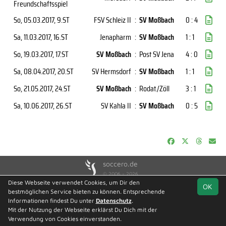
Freundschaftsspiel
So, 05.03.2017
, 9.ST
FSV Schleiz II
:
SV Moßbach
0 : 4
Sa, 11.03.2017
, 16.ST
Jenapharm
:
SV Moßbach
1 : 1
So, 19.03.2017
, 17.ST
SV Moßbach
:
Post SV Jena
4 : 0
Sa, 08.04.2017
, 20.ST
SV Hermsdorf
:
SV Moßbach
1 : 1
So, 21.05.2017
, 24.ST
SV Moßbach
:
Rodat./Zöll
3 : 1
Sa, 10.06.2017
, 26.ST
SV Kahla II
:
SV Moßbach
0 : 5
soccero.de
© 2006 - 2026
Diese Webseite verwendet Cookies, um Dir den
OK
Besucherstatistik
Kontakt
Impressum
Geburtstage
bestmöglichen Service bieten zu können. Entsprechende
Datenschutz
Informationen findest Du unter
Datenschutz
.
Mit der Nutzung der Webseite erklärst Du Dich mit der
Facebook
Instagram
Verwendung von Cookies einverstanden.