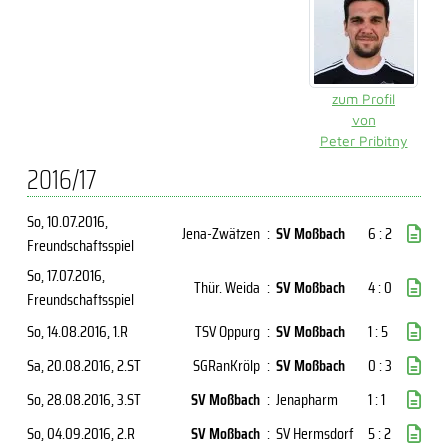
zum Profil
von
Peter Pribitny
2016/17
So, 10.07.2016
,
Jena-Zwätzen
:
SV Moßbach
6 : 2
Freundschaftsspiel
So, 17.07.2016
,
Thür. Weida
:
SV Moßbach
4 : 0
Freundschaftsspiel
So, 14.08.2016
, 1.R
TSV Oppurg
:
SV Moßbach
1 : 5
Sa, 20.08.2016
, 2.ST
SGRanKrölp
:
SV Moßbach
0 : 3
So, 28.08.2016
, 3.ST
SV Moßbach
:
Jenapharm
1 : 1
So, 04.09.2016
, 2.R
SV Moßbach
:
SV Hermsdorf
5 : 2