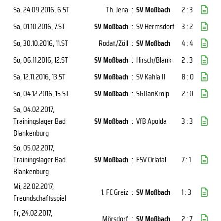
Sa, 24.09.2016
, 6.ST
Th. Jena
:
SV Moßbach
2 : 3
Sa, 01.10.2016
, 7.ST
SV Moßbach
:
SV Hermsdorf
3 : 2
So, 30.10.2016
, 11.ST
Rodat./Zöll
:
SV Moßbach
4 : 4
So, 06.11.2016
, 12.ST
SV Moßbach
:
Hirsch/Blank
2 : 3
Sa, 12.11.2016
, 13.ST
SV Moßbach
:
SV Kahla II
8 : 0
So, 04.12.2016
, 15.ST
SV Moßbach
:
SGRanKrölp
2 : 0
Sa, 04.02.2017
,
Trainingslager Bad
SV Moßbach
:
VfB Apolda
3 : 3
Blankenburg
So, 05.02.2017
,
Trainingslager Bad
SV Moßbach
:
FSV Orlatal
7 : 1
Blankenburg
Mi, 22.02.2017
,
1. FC Greiz
:
SV Moßbach
1 : 3
Freundschaftsspiel
Fr, 24.02.2017
,
Mörsdorf
:
SV Moßbach
2 : 7