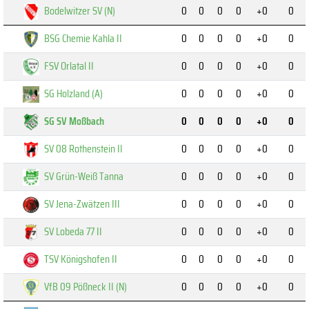
Bodelwitzer SV (N)
0
0
0
0
+0
0
BSG Chemie Kahla II
0
0
0
0
+0
0
FSV Orlatal II
0
0
0
0
+0
0
SG Holzland (A)
0
0
0
0
+0
0
SG SV Moßbach
0
0
0
0
+0
0
SV 08 Rothenstein II
0
0
0
0
+0
0
SV Grün-Weiß Tanna
0
0
0
0
+0
0
SV Jena-Zwätzen III
0
0
0
0
+0
0
SV Lobeda 77 II
0
0
0
0
+0
0
TSV Königshofen II
0
0
0
0
+0
0
VfB 09 Pößneck II (N)
0
0
0
0
+0
0