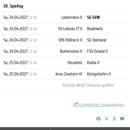
20. Spieltag
Sa, 24.04.2027
Lobenstein II
:
SG SVM
12:30
Sa, 24.04.2027
SV Lobeda 77 II
:
Bodelwitz
12:30
Sa, 24.04.2027
VfB Pößneck II
:
SG Holzland
12:30
Sa, 24.04.2027
Rothenstein II
:
FSV Orlatal II
12:30
So, 25.04.2027
Steudnitz
:
Kahla II
12:30
So, 25.04.2027
Jena-Zwätzen III
:
Königshofen II
12:30
SV Grün-Weiß Tanna ist spielfrei
Kompletter Ligaspielplan