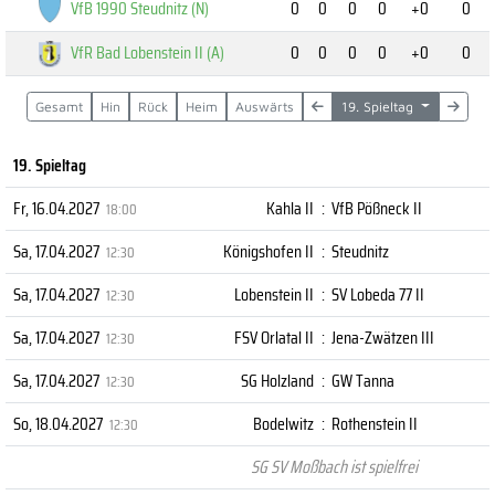
VfB 1990 Steudnitz (N)
0
0
0
0
+0
0
VfR Bad Lobenstein II (A)
0
0
0
0
+0
0
Gesamt
Hin
Rück
Heim
Auswärts
19. Spieltag
19. Spieltag
Fr, 16.04.2027
Kahla II
:
VfB Pößneck II
18:00
Sa, 17.04.2027
Königshofen II
:
Steudnitz
12:30
Sa, 17.04.2027
Lobenstein II
:
SV Lobeda 77 II
12:30
Sa, 17.04.2027
FSV Orlatal II
:
Jena-Zwätzen III
12:30
Sa, 17.04.2027
SG Holzland
:
GW Tanna
12:30
So, 18.04.2027
Bodelwitz
:
Rothenstein II
12:30
SG SV Moßbach ist spielfrei