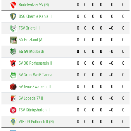
Bodelwitzer SV (N)
0
0
0
0
+0
0
BSG Chemie Kahla II
0
0
0
0
+0
0
FSV Orlatal II
0
0
0
0
+0
0
SG Holzland (A)
0
0
0
0
+0
0
SG SV Moßbach
0
0
0
0
+0
0
SV 08 Rothenstein II
0
0
0
0
+0
0
SV Grün-Weiß Tanna
0
0
0
0
+0
0
SV Jena-Zwätzen III
0
0
0
0
+0
0
SV Lobeda 77 II
0
0
0
0
+0
0
TSV Königshofen II
0
0
0
0
+0
0
VfB 09 Pößneck II (N)
0
0
0
0
+0
0