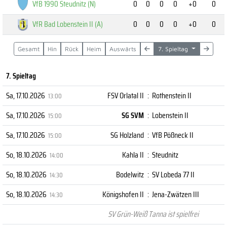
VfB 1990 Steudnitz (N)
0
0
0
0
+0
0
VfR Bad Lobenstein II (A)
0
0
0
0
+0
0
Gesamt
Hin
Rück
Heim
Auswärts
7. Spieltag
7. Spieltag
Sa, 17.10.2026
FSV Orlatal II
:
Rothenstein II
13:00
Sa, 17.10.2026
SG SVM
:
Lobenstein II
15:00
Sa, 17.10.2026
SG Holzland
:
VfB Pößneck II
15:00
So, 18.10.2026
Kahla II
:
Steudnitz
14:00
So, 18.10.2026
Bodelwitz
:
SV Lobeda 77 II
14:30
So, 18.10.2026
Königshofen II
:
Jena-Zwätzen III
14:30
SV Grün-Weiß Tanna ist spielfrei