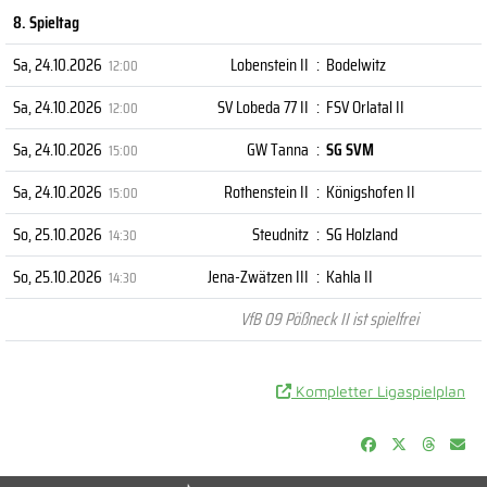
8. Spieltag
Sa, 24.10.2026
Lobenstein II
:
Bodelwitz
12:00
Sa, 24.10.2026
SV Lobeda 77 II
:
FSV Orlatal II
12:00
Sa, 24.10.2026
GW Tanna
:
SG SVM
15:00
Sa, 24.10.2026
Rothenstein II
:
Königshofen II
15:00
So, 25.10.2026
Steudnitz
:
SG Holzland
14:30
So, 25.10.2026
Jena-Zwätzen III
:
Kahla II
14:30
VfB 09 Pößneck II ist spielfrei
Kompletter Ligaspielplan