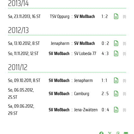
2013/14
Sa, 23.11.2013
, 16.ST
TSV Oppurg
:
SV Moßbach
1 : 2
(1)
2012/13
Sa, 13.10.2012
, 8.ST
Jenapharm
:
SV Moßbach
0 : 2
(1)
So, 11.11.2012
, 12.ST
SV Moßbach
:
SV Lobeda 77
4 : 3
(1)
2011/12
So, 09.10.2011
, 8.ST
SV Moßbach
:
Jenapharm
1 : 1
(1)
So, 06.05.2012
,
SV Moßbach
:
Camburg
2 : 5
(1)
25.ST
Sa, 09.06.2012
,
SV Moßbach
:
Jena-Zwätzen
0 : 4
(1)
29.ST