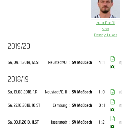
zum Profil
von
Denny Lukes
2019/20
Sa, 09.11.2019
, 12.ST
Neustadt/O.
:
SV Moßbach
4 : 1
(1)
(
)
2018/19
So, 19.08.2018
, 1.R
Neustadt/O. II
:
SV Moßbach
1 : 0
(1)
Sa, 27.10.2018
, 10.ST
Camburg
:
SV Moßbach
0 : 1
(1)
(
)
Sa, 03.11.2018
, 11.ST
Isserstedt
:
SV Moßbach
1 : 2
(1)
(
)