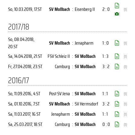
So, 10.03.2019
, 17.ST
SV Moßbach
:
Eisenberg II
2 : 0
(1)
(
)
2017/18
So, 08.04.2018
,
SV Moßbach
:
Jenapharm
1 : 0
(1)
20.ST
Sa, 14.04.2018
, 21.ST
FSV Schleiz II
:
SV Moßbach
1 : 3
(1)
Fr, 27.04.2018
, 23.ST
Camburg
:
SV Moßbach
3 : 2
(1)
2016/17
So, 11.09.2016
, 4.ST
Post SV Jena
:
SV Moßbach
1 : 1
(1)
Sa, 01.10.2016
, 7.ST
SV Moßbach
:
SV Hermsdorf
3 : 2
(1)
Sa, 11.03.2017
, 16.ST
Jenapharm
:
SV Moßbach
1 : 1
(1)
Sa, 25.03.2017
, 18.ST
Camburg
:
SV Moßbach
0 : 0
(1)