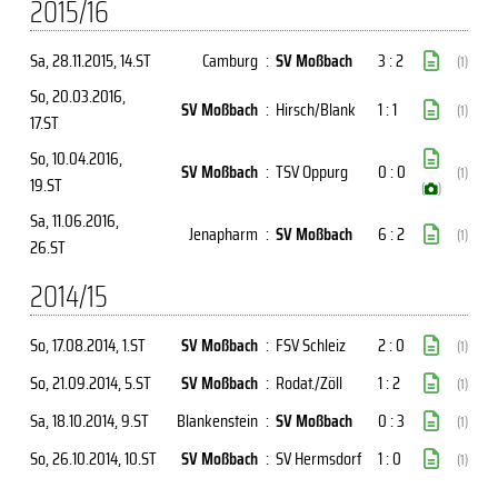
2015/16
Sa, 28.11.2015
, 14.ST
Camburg
:
SV Moßbach
3 : 2
(1)
So, 20.03.2016
,
SV Moßbach
:
Hirsch/Blank
1 : 1
(1)
17.ST
So, 10.04.2016
,
SV Moßbach
:
TSV Oppurg
0 : 0
(1)
19.ST
(
)
Sa, 11.06.2016
,
Jenapharm
:
SV Moßbach
6 : 2
(1)
26.ST
2014/15
So, 17.08.2014
, 1.ST
SV Moßbach
:
FSV Schleiz
2 : 0
(1)
So, 21.09.2014
, 5.ST
SV Moßbach
:
Rodat./Zöll
1 : 2
(1)
Sa, 18.10.2014
, 9.ST
Blankenstein
:
SV Moßbach
0 : 3
(1)
So, 26.10.2014
, 10.ST
SV Moßbach
:
SV Hermsdorf
1 : 0
(1)