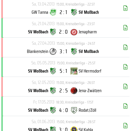
Sa, 13.04.2013
15:00
,
Kreisoberliga - 22.ST
2 : 1
GW Tanna
SV Moßbach
So, 21.04.2013
15:00
,
Kreisoberliga - 23.ST
2 : 0
SV Moßbach
Jenapharm
Sa, 27.04.2013
15:00
,
Kreisoberliga - 24.ST
3 : 1
Blankenstein
SV Moßbach
So, 05.05.2013
15:00
,
Kreisoberliga - 25.ST
5 : 1
SV Moßbach
SV Hermsdorf
So, 12.05.2013
15:00
,
Kreisoberliga - 26.ST
2 : 5
SV Moßbach
Jena-Zwätzen
Fr, 17.05.2013
18:30
,
Kreisoberliga - 17.ST
4 : 0
SV Moßbach
Rodat./Zöll
Sa, 01.06.2013
15:00
,
Kreisoberliga - 28.ST
3 : 0
SV Moßbach
SV Kahla