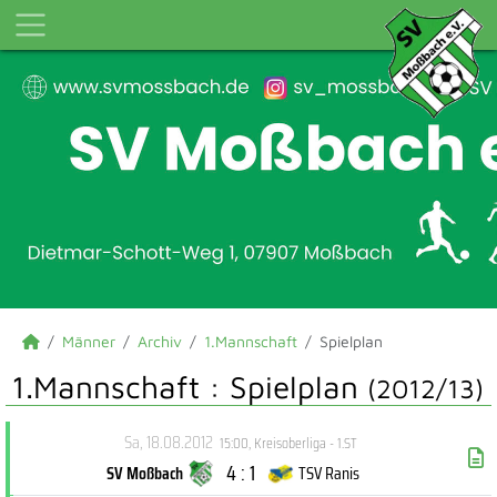
Männer
Archiv
1.Mannschaft
Spielplan
1.Mannschaft :
Spielplan
(2012/13)
Sa, 18.08.2012
15:00
,
Kreisoberliga - 1.ST
4 : 1
SV Moßbach
TSV Ranis