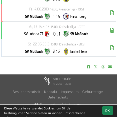
Fr, 14.06.2013
14:00
,
Kreisoberliga - 19.ST
1 : 4
SV Moßbach
Hirschberg
Mi, 19.06.2013
15:00
,
Kreisoberliga - 27.ST
0 : 1
SV Lobeda 77
SV Moßbach
Sa, 22.06.2013
15:00
,
Kreisoberliga - 30.ST
2 : 2
SV Moßbach
Einheit Jena
soccero.de
© 2006 - 2026
Besucherstatistik
Kontakt
Impressum
Geburtstage
Datenschutz
Facebook
Instagram
Diese Webseite verwendet Cookies, um Dir den
OK
bestmöglichen Service bieten zu können. Entsprechende