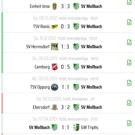
3 : 3
Einheit Jena
SV Moßbach
Sa, 08.12.2012
14:00
,
Kreisoberliga - 16.ST
0 : 3
TSV Ranis
SV Moßbach
Sa, 15.12.2012
15:00
,
Kreisoberliga - 10.ST
1 : 3
SV Hermsdorf
SV Moßbach
Sa, 09.03.2013
14:00
,
Kreisoberliga - 18.ST
0 : 5
Camburg
SV Moßbach
Mi, 20.03.2013
15:00
,
Kreisoberliga - 20.ST
1 : 1
TSV Oppurg
SV Moßbach
Sa, 30.03.2013
14:00
,
Kreispokal - AF
3 : 2
Ebersdorf
SV Moßbach
So, 07.04.2013
15:00
,
Kreisoberliga - 21.ST
1 : 1
SV Moßbach
GW Triptis