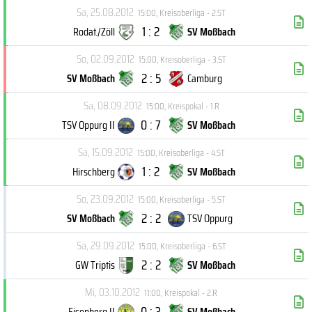
Sa, 25.08.2012
15:00
,
Kreisoberliga - 2.ST
1 : 2
Rodat./Zöll
SV Moßbach
So, 02.09.2012
15:00
,
Kreisoberliga - 3.ST
2 : 5
SV Moßbach
Camburg
Sa, 08.09.2012
15:00
,
Kreispokal - 1.R
0 : 7
TSV Oppurg II
SV Moßbach
Sa, 15.09.2012
15:00
,
Kreisoberliga - 4.ST
1 : 2
Hirschberg
SV Moßbach
So, 23.09.2012
15:00
,
Kreisoberliga - 5.ST
2 : 2
SV Moßbach
TSV Oppurg
Sa, 29.09.2012
15:00
,
Kreisoberliga - 6.ST
2 : 2
GW Triptis
SV Moßbach
Mi, 03.10.2012
11:00
,
Kreispokal - 2.R
0 : 3
Eisenberg II
SV Moßbach