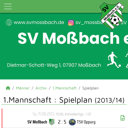
Männer
Archiv
1.Mannschaft
Spielplan
1.Mannschaft :
Spielplan
(2013/14)
So, 11.08.2013
15:00
,
Kreisoberliga - 1.ST
2 : 5
SV Moßbach
TSV Oppurg