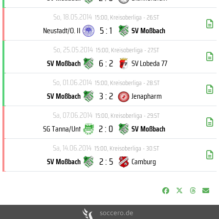
So, 18.05.2014
15:00
,
Kreisoberliga - 26.ST
5 : 1
Neustadt/O. II
SV Moßbach
So, 25.05.2014
15:00
,
Kreisoberliga - 27.ST
6 : 2
SV Moßbach
SV Lobeda 77
So, 01.06.2014
15:00
,
Kreisoberliga - 28.ST
3 : 2
SV Moßbach
Jenapharm
Sa, 07.06.2014
15:00
,
Kreisoberliga - 29.ST
2 : 0
SG Tanna/Unt
SV Moßbach
Sa, 14.06.2014
15:00
,
Kreisoberliga - 30.ST
2 : 5
SV Moßbach
Camburg
soccero.de