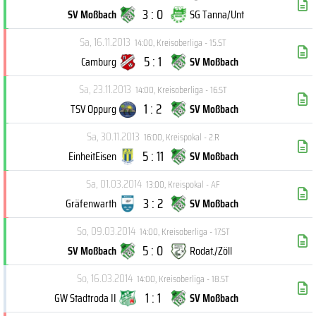
3 : 0
SV Moßbach
SG Tanna/Unt
Sa, 16.11.2013
14:00
,
Kreisoberliga - 15.ST
5 : 1
Camburg
SV Moßbach
Sa, 23.11.2013
14:00
,
Kreisoberliga - 16.ST
1 : 2
TSV Oppurg
SV Moßbach
Sa, 30.11.2013
16:00
,
Kreispokal - 2.R
5 : 11
EinheitEisen
SV Moßbach
Sa, 01.03.2014
13:00
,
Kreispokal - AF
3 : 2
Gräfenwarth
SV Moßbach
So, 09.03.2014
14:00
,
Kreisoberliga - 17.ST
5 : 0
SV Moßbach
Rodat./Zöll
So, 16.03.2014
14:00
,
Kreisoberliga - 18.ST
1 : 1
GW Stadtroda II
SV Moßbach