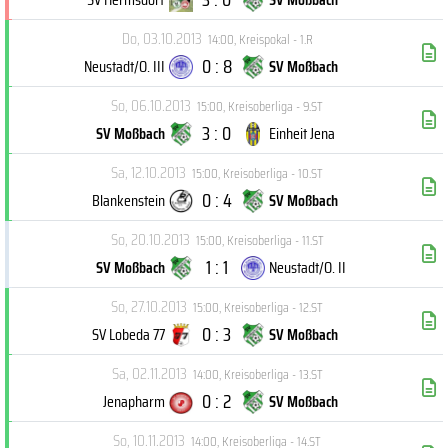
Do, 03.10.2013
14:00
,
Kreispokal - 1.R
0 : 8
Neustadt/O. III
SV Moßbach
So, 06.10.2013
15:00
,
Kreisoberliga - 9.ST
3 : 0
SV Moßbach
Einheit Jena
Sa, 12.10.2013
15:00
,
Kreisoberliga - 10.ST
0 : 4
Blankenstein
SV Moßbach
So, 20.10.2013
15:00
,
Kreisoberliga - 11.ST
1 : 1
SV Moßbach
Neustadt/O. II
So, 27.10.2013
15:00
,
Kreisoberliga - 12.ST
0 : 3
SV Lobeda 77
SV Moßbach
Sa, 02.11.2013
14:00
,
Kreisoberliga - 13.ST
0 : 2
Jenapharm
SV Moßbach
So, 10.11.2013
14:00
,
Kreisoberliga - 14.ST