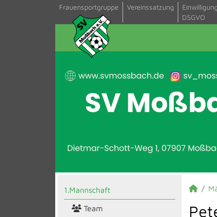
Frauensportgruppe
Vereinssatzung
Einwilligun
DSGVO
M
1.Mannschaft
Pete
Team