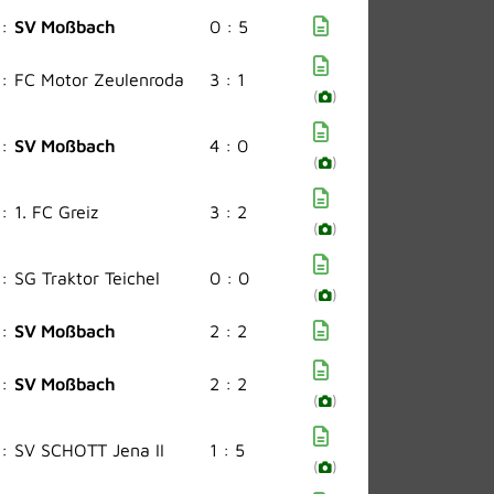
:
SV Moßbach
0 : 5
:
FC Motor Zeulenroda
3 : 1
(
)
:
SV Moßbach
4 : 0
(
)
:
1. FC Greiz
3 : 2
(
)
:
SG Traktor Teichel
0 : 0
(
)
:
SV Moßbach
2 : 2
:
SV Moßbach
2 : 2
(
)
:
SV SCHOTT Jena II
1 : 5
(
)