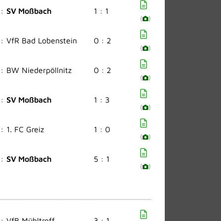
:
SV Moßbach
1 : 1
(
)
:
VfR Bad Lobenstein
0 : 2
(
)
:
BW Niederpöllnitz
0 : 2
(
)
:
SV Moßbach
1 : 3
(
)
:
1. FC Greiz
1 : 0
(
)
:
SV Moßbach
5 : 1
(
)
:
VfB Mühltroff
3 : 1