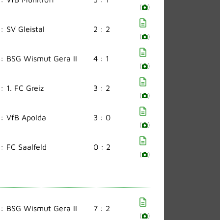
(
)
:
SV Gleistal
2 : 2
(
)
:
BSG Wismut Gera II
4 : 1
(
)
:
1. FC Greiz
3 : 2
(
)
:
VfB Apolda
3 : 0
(
)
:
FC Saalfeld
0 : 2
(
)
:
BSG Wismut Gera II
7 : 2
(
)