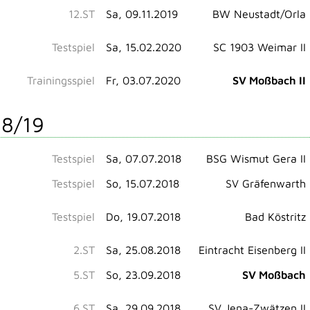
12.ST
Sa, 09.11.2019
BW Neustadt/Orla
Testspiel
Sa, 15.02.2020
SC 1903 Weimar II
Trainingsspiel
Fr, 03.07.2020
SV Moßbach II
8/19
Testspiel
Sa, 07.07.2018
BSG Wismut Gera II
Testspiel
So, 15.07.2018
SV Gräfenwarth
Testspiel
Do, 19.07.2018
Bad Köstritz
2.ST
Sa, 25.08.2018
Eintracht Eisenberg II
5.ST
So, 23.09.2018
SV Moßbach
6.ST
Sa, 29.09.2018
SV Jena-Zwätzen II