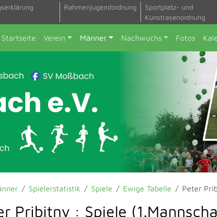
gserklärung
Rahmenjugendordnung
Sportplatz- und
Kunstrasenordnung
Startseite
Verein
Männer
Nachwuchs
Fotos
Kal
änner
Spielerstatistik
Spiele
Ewige Tabelle
Peter Pri
r Pribitny : Spiele (1.Mannscha