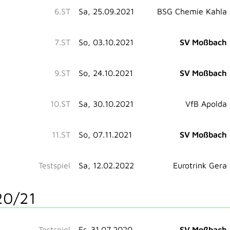
6.ST
Sa, 25.09.2021
BSG Chemie Kahla
7.ST
So, 03.10.2021
SV Moßbach
9.ST
So, 24.10.2021
SV Moßbach
10.ST
Sa, 30.10.2021
VfB Apolda
11.ST
So, 07.11.2021
SV Moßbach
Testspiel
Sa, 12.02.2022
Eurotrink Gera
20/21
Testspiel
Fr, 31.07.2020
SV Moßbach