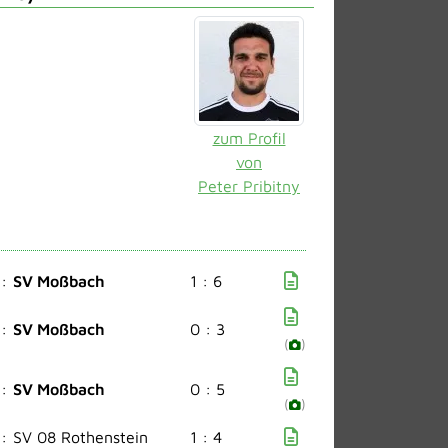
zum Profil
von
Peter Pribitny
:
SV Moßbach
1 : 6
:
SV Moßbach
0 : 3
(
)
:
SV Moßbach
0 : 5
(
)
:
SV 08 Rothenstein
1 : 4